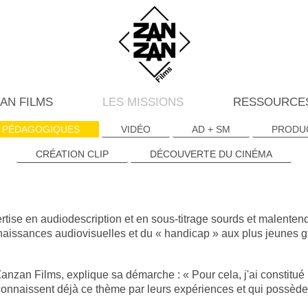
AN FILMS
LES MISSIONS
RESSOURCE
PÉDAGOGIQUES
VIDÉO
AD + SM
PRODUC
CRÉATION CLIP
DÉCOUVERTE DU CINÉMA
rtise en audiodescription et en sous-titrage sourds et malenten
nnaissances audiovisuelles et du « handicap » aux plus jeunes g
nzan Films, explique sa démarche : « Pour cela, j'ai constitué 
connaissent déjà ce thème par leurs expériences et qui possèden